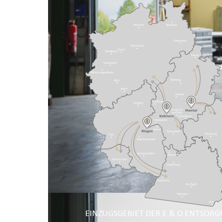
EINZUGSGEBIET DER E & O ENTSOR