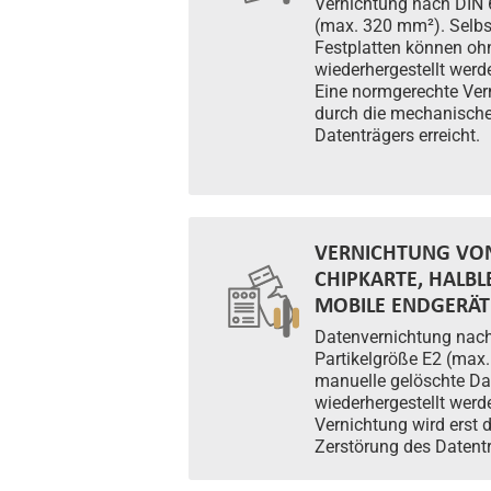
Vernichtung nach DIN 
(max. 320 mm²). Selbs
Festplatten können oh
wiederhergestellt werde
Eine normgerechte Vern
durch die mechanische
Datenträgers erreicht.
VERNICHTUNG VON
CHIPKARTE, HALBL
MOBILE ENDGERÄTE
Datenvernichtung nach
Partikelgröße E2 (max
manuelle gelöschte Da
wiederhergestellt werd
Vernichtung wird erst
Zerstörung des Datentr