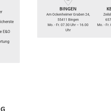
BINGEN
K
er
Am Ockenheimer Graben 24,
Zeil
55411 Bingen
657
icherste
Mo. - Fr. 07.30 Uhr – 16.00
Mo. - Fr.
Uhr
ie E&O
ortung
NG