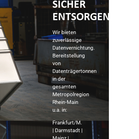
SICHER
ENTSORGEN?
Wir bieten
zuverlässige
Datenvernichtung.
Bereitstellung
von
Datenträgertonnen
in der
gesamten
Metropolregion
Rhein-Main
u.a. in:
Frankfurt/M.
| Darmstadt |
Mainz |