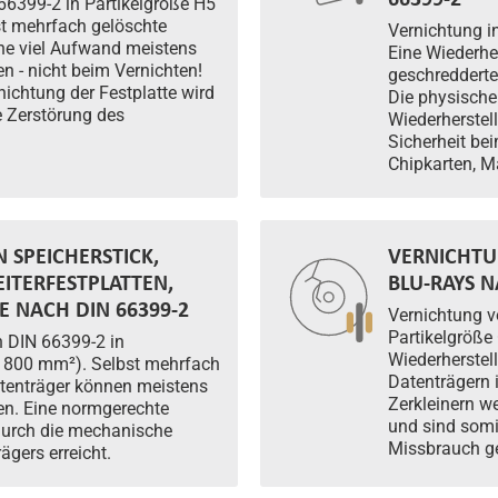
66399-2 in Partikelgröße H5
t mehrfach gelöschte
Vernichtung i
ne viel Aufwand meistens
Eine Wiederhe
n - nicht beim Vernichten!
geschredderte
ichtung der Festplatte wird
Die physische
 Zerstörung des
Wiederherstel
Sicherheit be
Chipkarten, 
 SPEICHERSTICK,
VERNICHTU
EITERFESTPLATTEN,
BLU-RAYS N
 NACH DIN 66399-2
Vernichtung v
Partikelgröße
 DIN 66399-2 in
Wiederherstel
. 800 mm²). Selbst mehrfach
Datenträgern 
tenträger können meistens
Zerkleinern w
en. Eine normgerechte
und sind somit
 durch die mechanische
Missbrauch g
ägers erreicht.