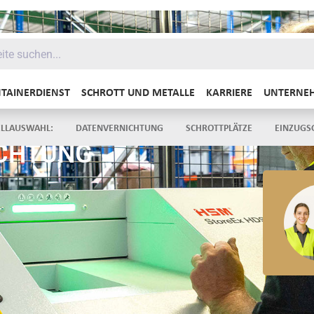
TAINERDIENST
SCHROTT UND METALLE
KARRIERE
UNTERNE
ÜBER UNS
GERVERNICHTUNG
CONTAINERDIENST
ANKAUF SCHROTT
SCHROTT UND METALLE
BATTERIEENTSORGUNG
LE
LLAUSWAHL:
DATENVERNICHTUNG
SCHROTTPLÄTZE
EINZUGS
CHTUNG