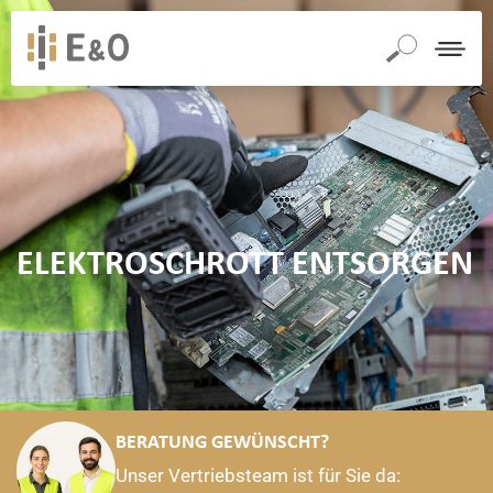
NTRÄGERVERNICHTUNG
CONTAINERDIENST
SCHROTT
BATTERIEENTSORGUNG
LEUCHT
UND
METALLE
ÜBER UNS
ANKAUF SCHROTT
ELEKTROSCHROTT ENTSORGEN
BERATUNG GEWÜNSCHT?
Unser Vertriebsteam ist für Sie da: