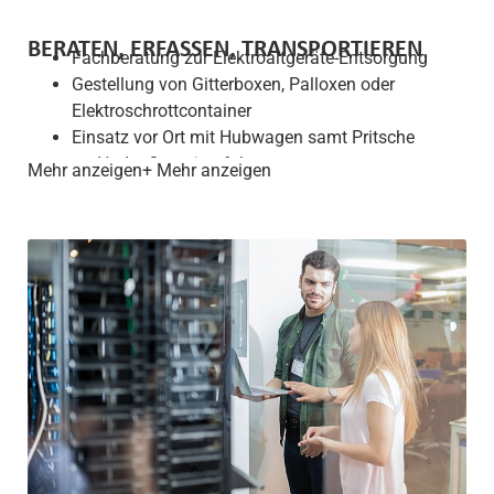
BERATEN, ERFASSEN, TRANSPORTIEREN
Fachberatung zur Elektroaltgeräte-Entsorgung
Gestellung von Gitterboxen, Palloxen oder
Elektroschrottcontainer
Einsatz vor Ort mit Hubwagen samt Pritsche
und/oder Containerfahrzeug
Mehr anzeigen
Übernahme sämtlicher Elektroaltgeräte wie
Monitore, PCs, Smartphones, E-Motoren usw.