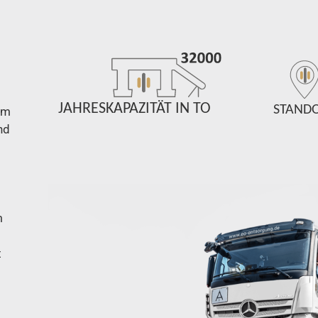
JAHRESKAPAZITÄT IN TO
STAND
 um
nd
m
t