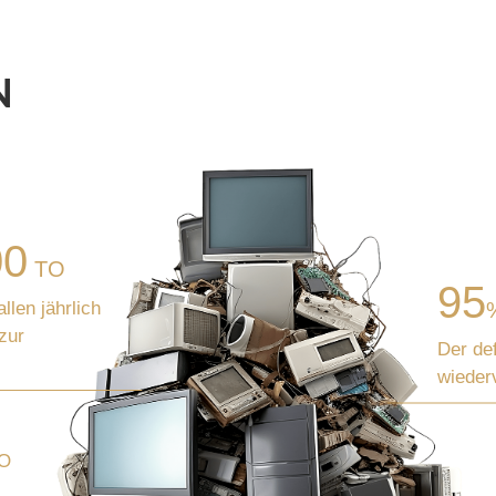
N
00
TO
95
allen jährlich
zur
Der de
wieder
&O