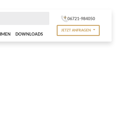
06721-984050
JETZT ANFRAGEN
HMEN
DOWNLOADS
UCHTSTOFFRÖHRENENTSORGUNG
MWELT