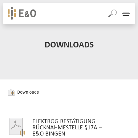
NTRÄGERVERNICHTUNG
CONTAINERDIENST
SCHROTT
BATTERIEENTSORGUNG
LEUCHT
UND
METALLE
ÜBER UNS
ANKAUF SCHROTT
DOWNLOADS
|
Downloads
ELEKTROG BESTÄTIGUNG
RÜCKNAHMESTELLE §17A –
E&O BINGEN