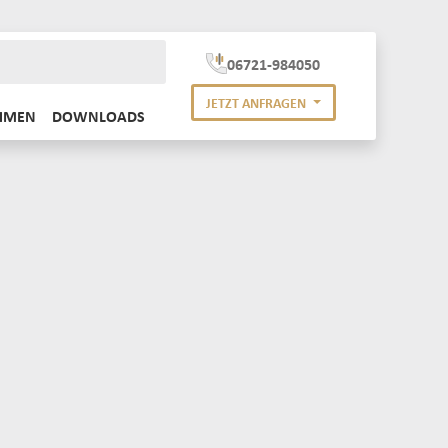
06721-984050
JETZT ANFRAGEN
HMEN
DOWNLOADS
UCHTSTOFFRÖHRENENTSORGUNG